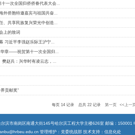
十一次全国归侨侨眷代表大会...
外侨胞特邀嘉宾与祖国共奋...
、共享民族复兴荣光中创造...
会上的致词
 习近平李强赵乐际王沪宁...
华章——祝贺第十一次全国归...
樊赵兵：兴华时有凌云志，...
界贡献奖”
每页
14
记录
总共
22
记录
第一页
<<上一
滨市南岗区南通大街145号哈尔滨工程大学主楼626室 邮编：150001 电话：
hanbu@hrbeu.edu.cn 管理维护：党委统战部 技术支持：信息化处