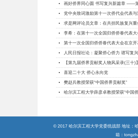
画好侨界同心圆 书写复兴新篇章 ——第
党中央致词激励第十一次侨代会代表与海
求是网评论员文章：在共担民族复兴重任
李希：在第十一次全国归侨侨眷代表大
第十一次全国归侨侨眷代表大会在京开幕
人民日报社论：凝聚侨心侨力 谱写复兴
【第九届侨界贡献奖人物风采录(三十)】
喜迎二十大 侨心永向党
樊赵兵教授荣获“中国侨界贡献奖”
哈尔滨工程大学薛彦卓教授荣获“中国侨
© 2017 哈尔滨工程大学党委统战部 地址：哈尔
箱：tongz