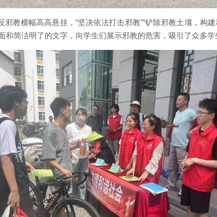
教横幅高高悬挂，“坚决依法打击邪教”“铲除邪教土壤，构建
面和简洁明了的文字，向学生们展示邪教的危害，吸引了众多学